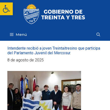
Saltar
Abrir barra de herramientas
al
contenido
Menú
Intendente recibió a joven Treintaitresino que participa
del Parlamento Juvenil del Mercosur.
8 de agosto de 2025