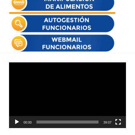
Reproductor
de
vídeo
00:00
39:07