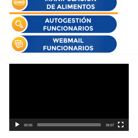
Reproductor
de
vídeo
00:00
39:07