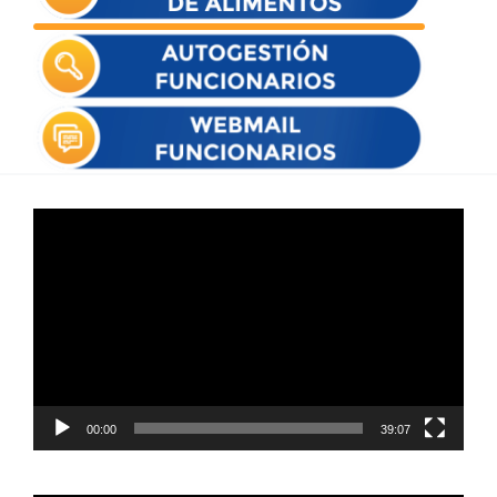
Reproductor
de
vídeo
00:00
39:07