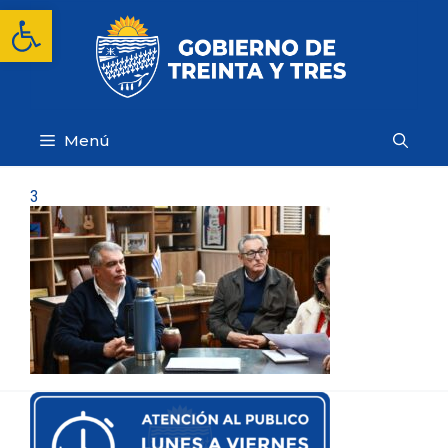
Saltar
Abrir barra de herramientas
al
contenido
Menú
3