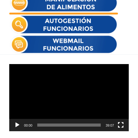
Reproductor
de
vídeo
00:00
39:07