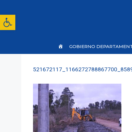
Saltar
al
contenido
Abrir barra de herramientas
Inicio
GOBIERNO DEPARTAMEN
521672117_1166272788867700_858