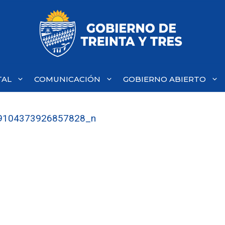
TAL
COMUNICACIÓN
GOBIERNO ABIERTO
9104373926857828_n