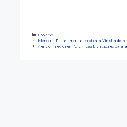
Categorías
Gobierno
Intendente Departamental recibió a la Ministra de tra
Atención médica en Policlínicas Municipales para l