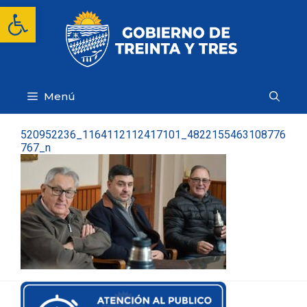
Saltar
Abrir barra de herramientas
al
contenido
Menú
520952236_1164112112417101_4822155463108776
767_n