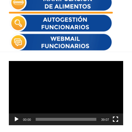
Reproductor
de
vídeo
00:00
39:07