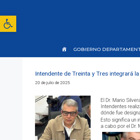
Saltar
al
contenido
Abrir barra de herramientas
Inicio
GOBIERNO DEPARTAMEN
Intendente de Treinta y Tres integrará 
20 de julio de 2025
El Dr. Mario Silv
Intendentes realiz
dónde fue designa
Esto significa un
a cabo por el Dr. 