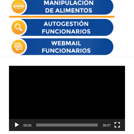
Reproductor
de
vídeo
00:00
39:07