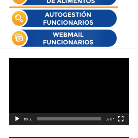
Reproductor
de
vídeo
00:00
39:07