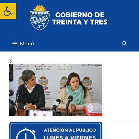
Saltar
Abrir barra de herramientas
al
contenido
Menú
3