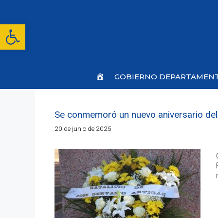
Saltar
al
contenido
Abrir barra de herramientas
Inicio
GOBIERNO DEPARTAMEN
Se conmemoró un nuevo aniversario del N
20 de junio de 2025