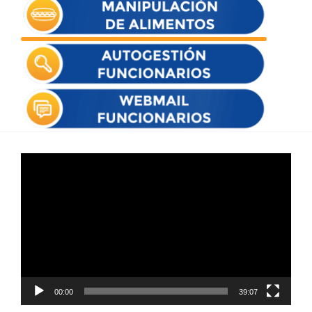
Reproductor
de
vídeo
00:00
39:07