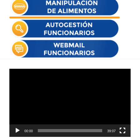
Reproductor
de
vídeo
00:00
39:07