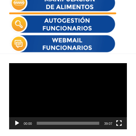
Reproductor
de
vídeo
00:00
39:07