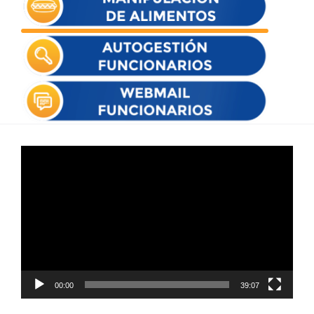
Reproductor
de
vídeo
00:00
39:07