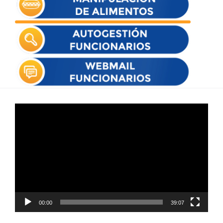
Reproductor
de
vídeo
00:00
39:07