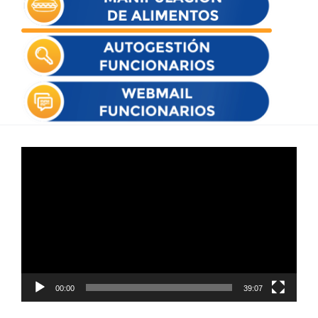
Reproductor
de
vídeo
00:00
39:07