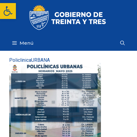
Saltar
Abrir barra de herramientas
al
contenido
Menú
PoliclinicaURBANA