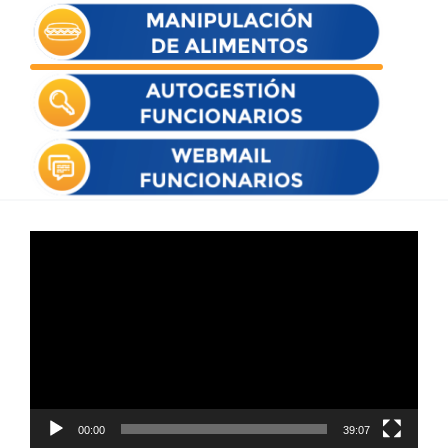
Reproductor
de
vídeo
00:00
39:07