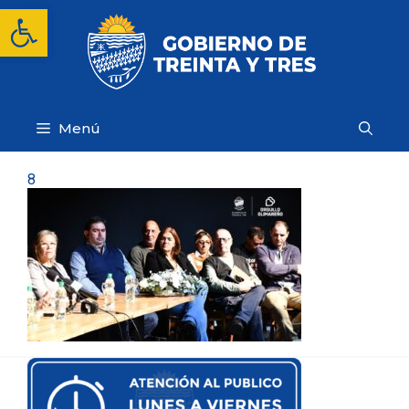
Saltar
Abrir barra de herramientas
al
contenido
Menú
8