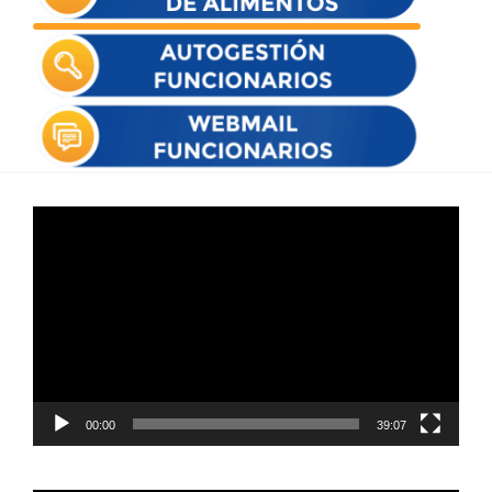
Reproductor
de
vídeo
00:00
39:07