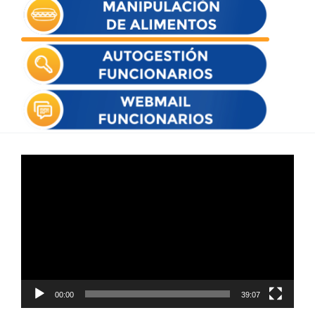
Reproductor
de
vídeo
00:00
39:07