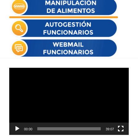
Reproductor
de
vídeo
00:00
39:07