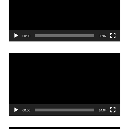
00:00
39:07
Reproductor
de
vídeo
00:00
14:04