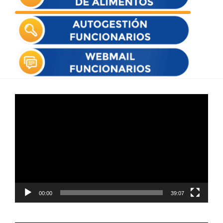
Reproductor
de
vídeo
00:00
39:07