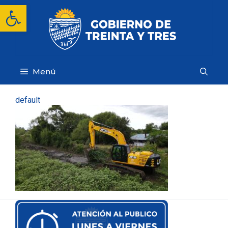
Saltar
Abrir barra de herramientas
al
contenido
Menú
default