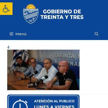
Saltar
Abrir barra de herramientas
al
contenido
Menú
4