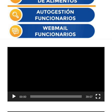
Reproductor
de
vídeo
00:00
39:07