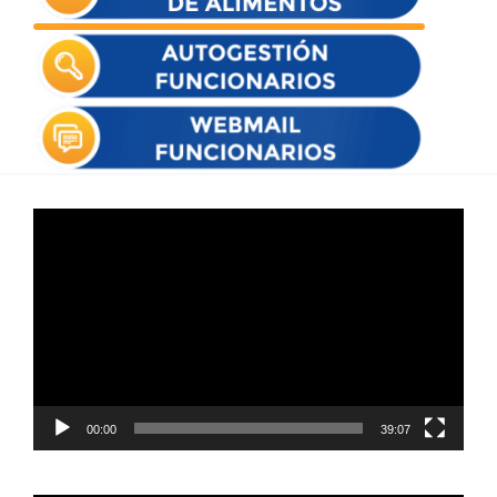
Reproductor
de
vídeo
00:00
39:07