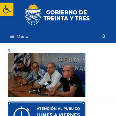
Saltar
Abrir barra de herramientas
al
contenido
Menú
3