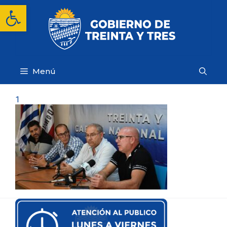
Saltar
Abrir barra de herramientas
al
contenido
Menú
1