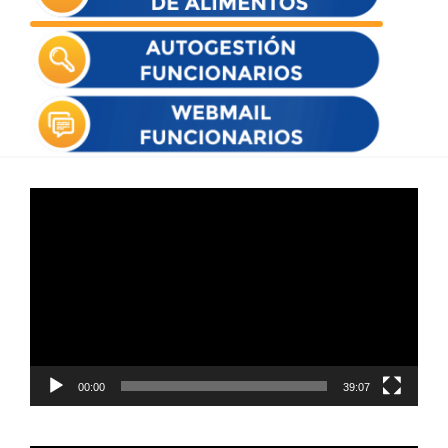
Reproductor
de
vídeo
00:00
39:07