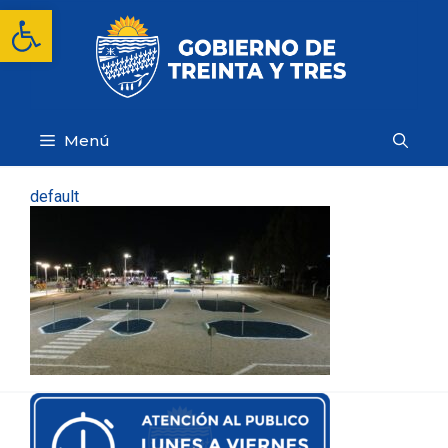
Saltar
Abrir barra de herramientas
al
contenido
Menú
default