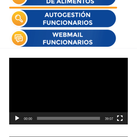
Reproductor
de
vídeo
00:00
39:07