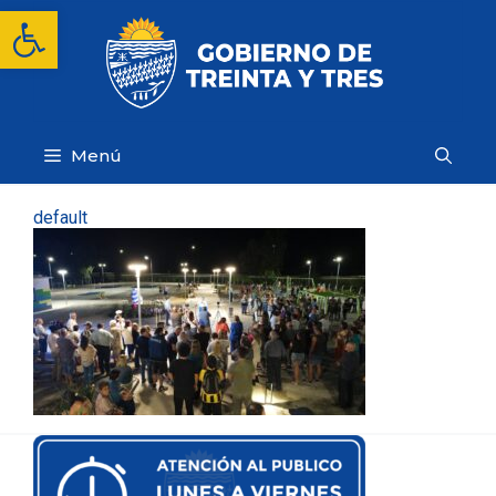
Saltar
Abrir barra de herramientas
al
contenido
Menú
default