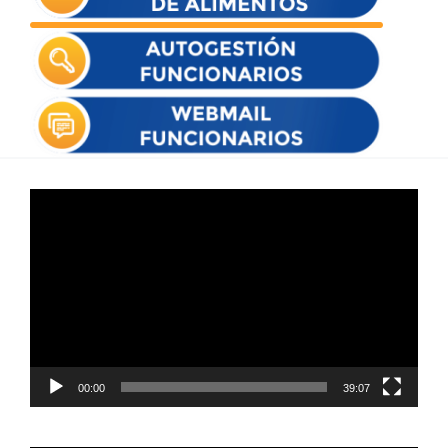
Reproductor
de
vídeo
00:00
39:07