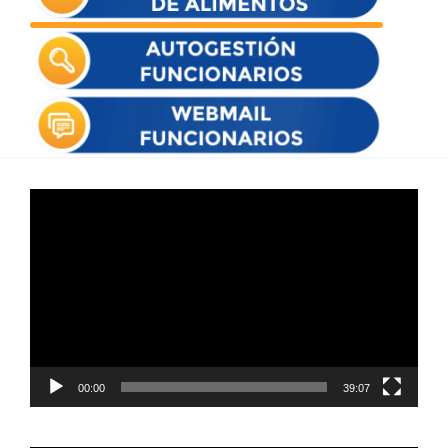
Reproductor
de
vídeo
00:00
39:07