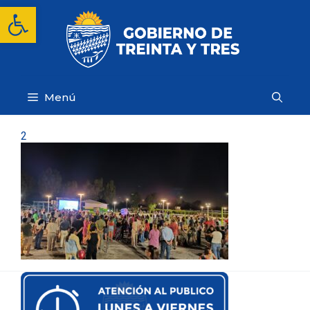
Saltar
Abrir barra de herramientas
al
contenido
Menú
2