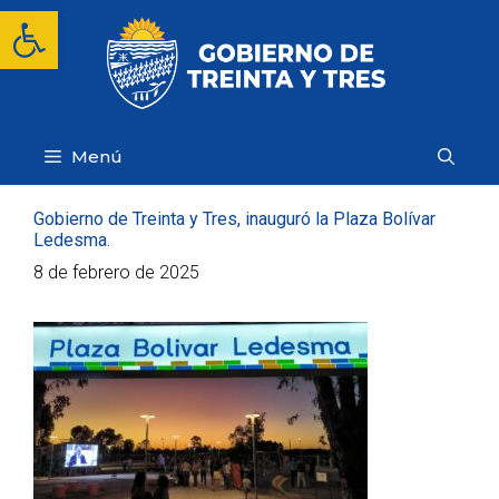
Saltar
Abrir barra de herramientas
al
contenido
Menú
Gobierno de Treinta y Tres, inauguró la Plaza Bolívar
Ledesma.
8 de febrero de 2025