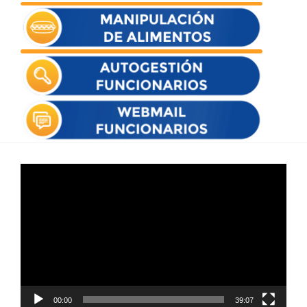
Reproductor
de
vídeo
00:00
39:07