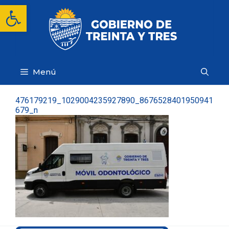
Saltar
Abrir barra de herramientas
al
contenido
Menú
476179219_1029004235927890_8676528401950941
679_n