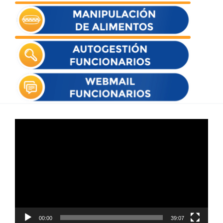
Reproductor
de
vídeo
00:00
39:07