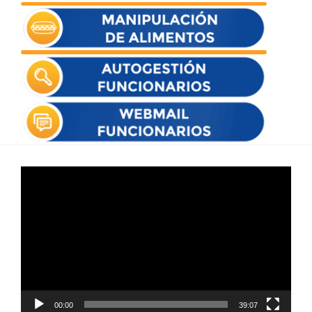
Reproductor
de
vídeo
00:00
39:07