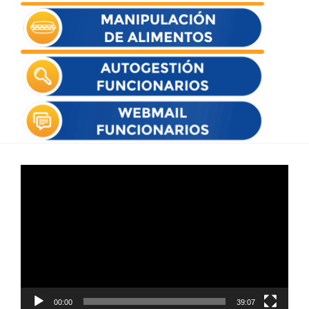
Reproductor
de
vídeo
00:00
39:07