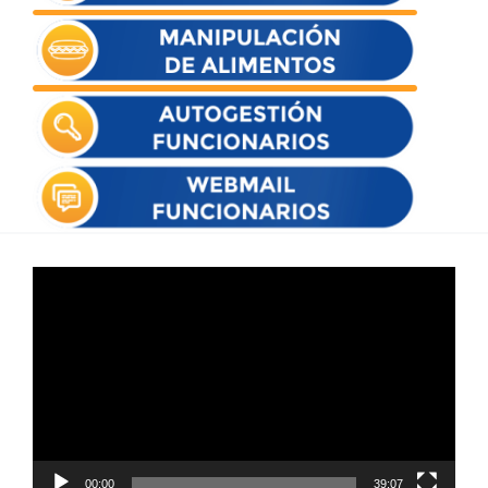
Reproductor
de
vídeo
00:00
39:07