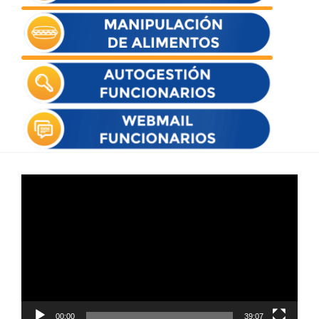
Reproductor
de
vídeo
00:00
39:07