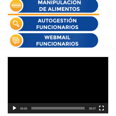
Reproductor
de
vídeo
00:00
39:07