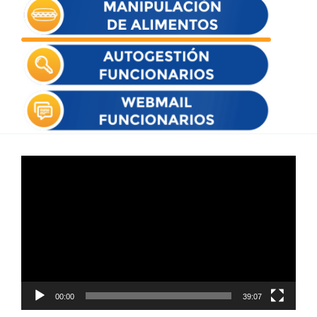
Reproductor
de
vídeo
00:00
39:07