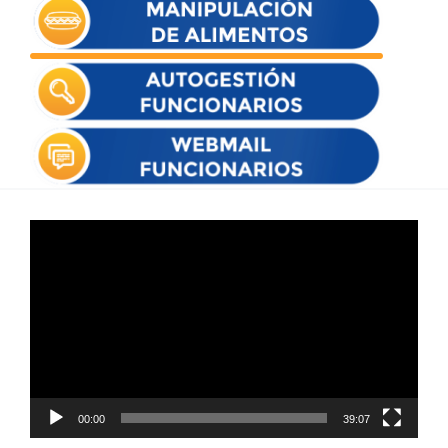
Reproductor
de
vídeo
00:00
39:07