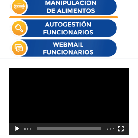
Reproductor
de
vídeo
00:00
39:07