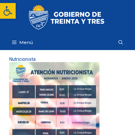
Saltar
Abrir barra de herramientas
al
contenido
Menú
Nutricionista