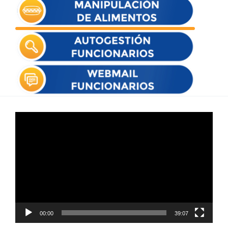
Reproductor
de
vídeo
00:00
39:07