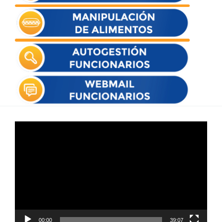
Reproductor
de
vídeo
00:00
39:07