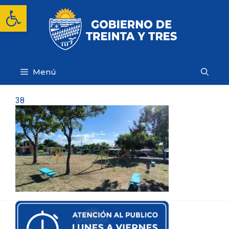
Saltar
Abrir barra de herramientas
al
contenido
Menú
38