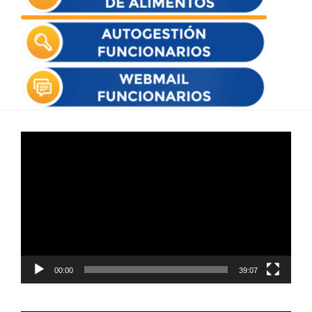
Reproductor
de
vídeo
00:00
39:07