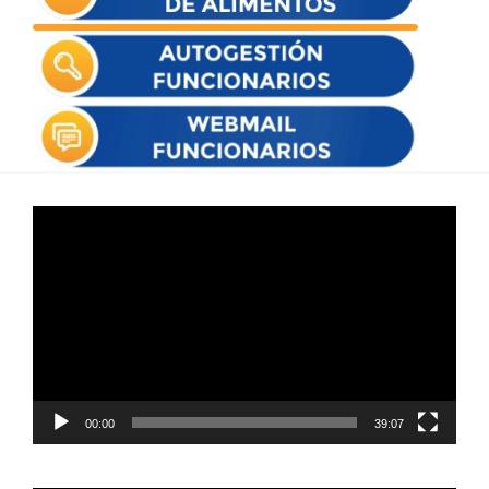
Reproductor
de
vídeo
00:00
39:07