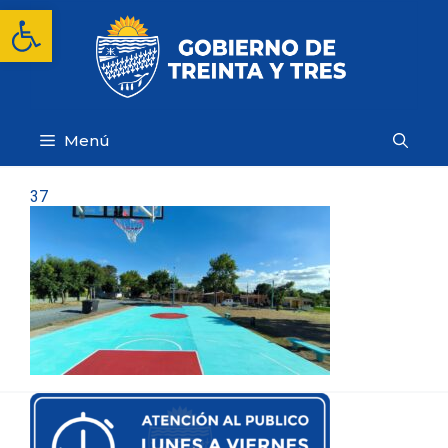
Saltar
Abrir barra de herramientas
al
contenido
Menú
37