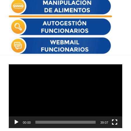
Reproductor
de
vídeo
00:00
39:07