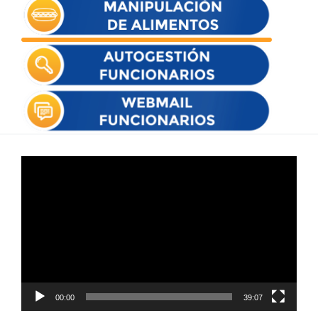
Reproductor
de
vídeo
00:00
39:07