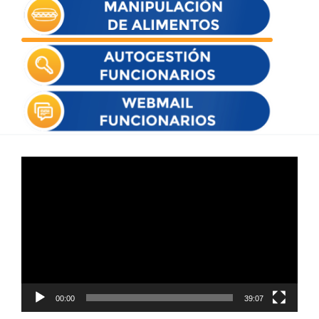
Reproductor
de
vídeo
00:00
39:07